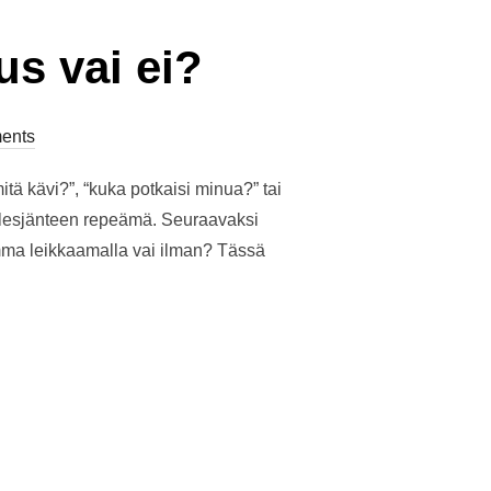
us vai ei?
ents
itä kävi?”, “kuka potkaisi minua?” tai
killesjänteen repeämä. Seuraavaksi
amma leikkaamalla vai ilman? Tässä
Ä – LEIKKAUS VAI EI?”