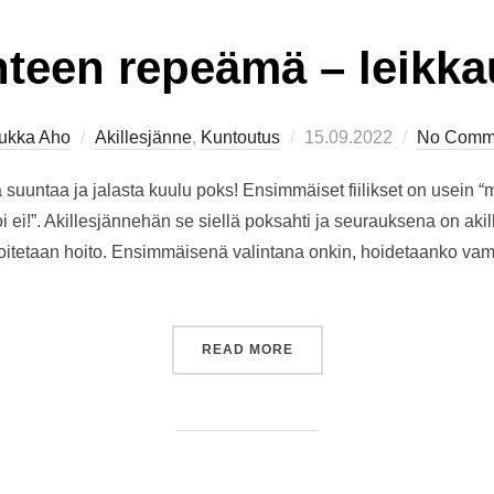
nteen repeämä – leikka
Posted
ukka Aho
Akillesjänne
,
Kuntoutus
15.09.2022
No Comm
on
 suuntaa ja jalasta kuulu poks! Ensimmäiset fiilikset on usein “m
voi ei!”. Akillesjännehän se siellä poksahti ja seurauksena on a
aloitetaan hoito. Ensimmäisenä valintana onkin, hoidetaanko v
”AKILLESJÄNTEEN REPEÄM
READ MORE