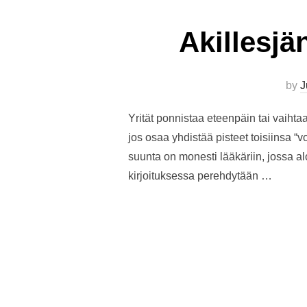
Akillesjä
by
J
Yrität ponnistaa eteenpäin tai vaihtaa
jos osaa yhdistää pisteet toisiinsa “
suunta on monesti lääkäriin, jossa 
kirjoituksessa perehdytään …