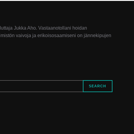
luttaja Jukka Aho. Vastaanotollani hoidan
elimistön vaivoja ja erikoisosaamiseni on jännekipujen
SEARCH