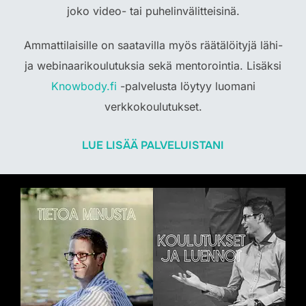
joko video- tai puhelinvälitteisinä.
Ammattilaisille on saatavilla myös räätälöityjä lähi-
ja webinaarikoulutuksia sekä mentorointia. Lisäksi
Knowbody.fi
-palvelusta löytyy luomani
verkkokoulutukset.
LUE LISÄÄ PALVELUISTANI