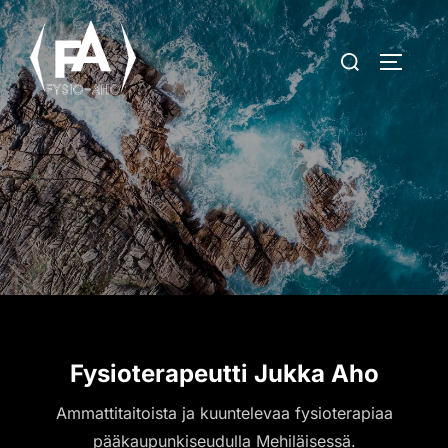
Skip
to
Search
TOGGLE
content
for:
Fysioterapeutti Jukka Aho
Ammattitaitoista ja kuuntelevaa fysioterapiaa
pääkaupunkiseudulla Mehiläisessä.