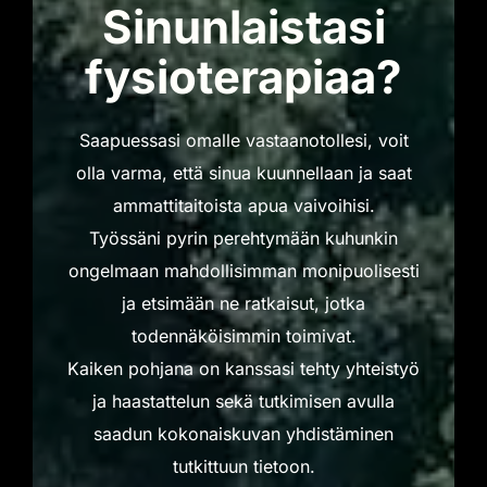
Sinunlaistasi
fysioterapiaa?
Saapuessasi omalle vastaanotollesi, voit
olla varma, että sinua kuunnellaan ja saat
ammattitaitoista apua vaivoihisi.
Työssäni pyrin perehtymään kuhunkin
ongelmaan mahdollisimman monipuolisesti
ja etsimään ne ratkaisut, jotka
todennäköisimmin toimivat.
Kaiken pohjana on kanssasi tehty yhteistyö
ja haastattelun sekä tutkimisen avulla
saadun kokonaiskuvan yhdistäminen
tutkittuun tietoon.