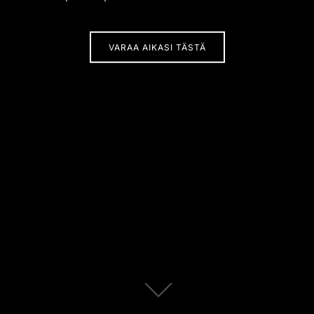
VARAA AIKASI TÄSTÄ
Scroll
down