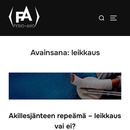
Skip
to
Search
TOGGLE
content
for:
Avainsana:
leikkaus
Akillesjänteen repeämä – leikkaus
vai ei?