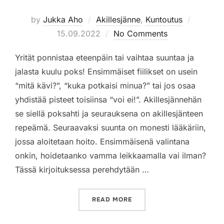
Posted
by
Jukka Aho
Akillesjänne
,
Kuntoutus
on
15.09.2022
No Comments
Yrität ponnistaa eteenpäin tai vaihtaa suuntaa ja
jalasta kuulu poks! Ensimmäiset fiilikset on usein
“mitä kävi?”, “kuka potkaisi minua?” tai jos osaa
yhdistää pisteet toisiinsa “voi ei!”. Akillesjännehän
se siellä poksahti ja seurauksena on akillesjänteen
repeämä. Seuraavaksi suunta on monesti lääkäriin,
jossa aloitetaan hoito. Ensimmäisenä valintana
onkin, hoidetaanko vamma leikkaamalla vai ilman?
Tässä kirjoituksessa perehdytään …
”AKILLESJÄNTEEN REPEÄMÄ
READ MORE