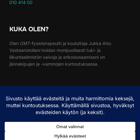
010 414 00
KUKA OLEN?
Olen OMT-fysioterapeutti ja kouluttaja Jukka Aho.
Vastaanotollani hoidan monipuolisesti tuki- ja
liikuntaelimistön vaivoja ja erikoisosaamiseni on
jännekipujen ja -vammojen kuntoutuksessa.
ETSI SIVUILTA
Search
SEARCH
for:
Tietosuojakäyntö – englanniksi