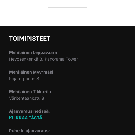
TOIMIPISTEET
Mehiläinen Leppävaara
Hevosenkenkä 3, Panorama Tower
Mehiläinen Myyrmäki
Rajatorpantie 8
Mehiläinen Tikkurila
Väritehtaankatu 8
Ajanvaraus netissä:
KLIKKAA TÄSTÄ
Puhelin ajanvaraus: