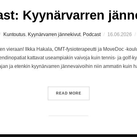
st: Kyynärvarren jänn
Posted
Kuntoutus
,
Kyynärvarren jännekivut
,
Podcast
16.06.2026
on
n vieraan! Ilkka Hakala, OMT-fysioterapeutti ja MoveDoc -koul
ndinopatiat kattavat useampiakin vaivoja kuin tennis- ja golf-k
ajan ja etenkin kyynärvarren jännevaivoihin niin ammatin kuin ha
”PODCAST: KYYNÄRVARRE
READ MORE