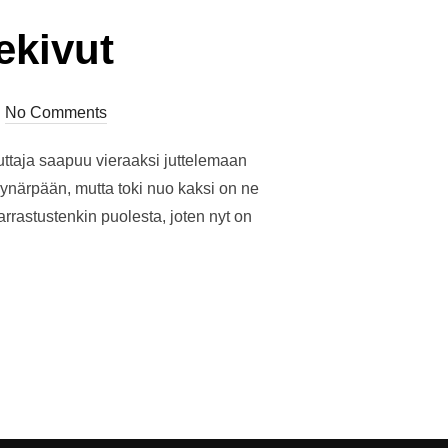
ekivut
No Comments
uttaja saapuu vieraaksi juttelemaan
yynärpään, mutta toki nuo kaksi on ne
rrastustenkin puolesta, joten nyt on
N JÄNNEKIVUT”