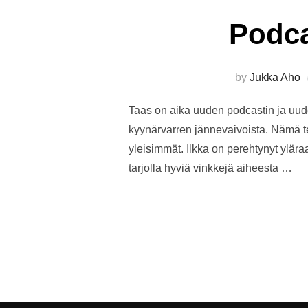
Podca
by
Jukka Aho
Taas on aika uuden podcastin ja uude
kyynärvarren jännevaivoista. Nämä te
yleisimmät. Ilkka on perehtynyt ylära
tarjolla hyviä vinkkejä aiheesta …