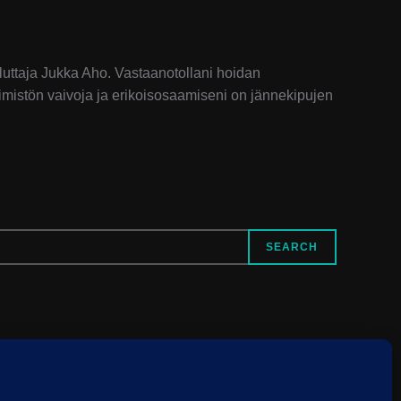
luttaja Jukka Aho. Vastaanotollani hoidan
elimistön vaivoja ja erikoisosaamiseni on jännekipujen
SEARCH