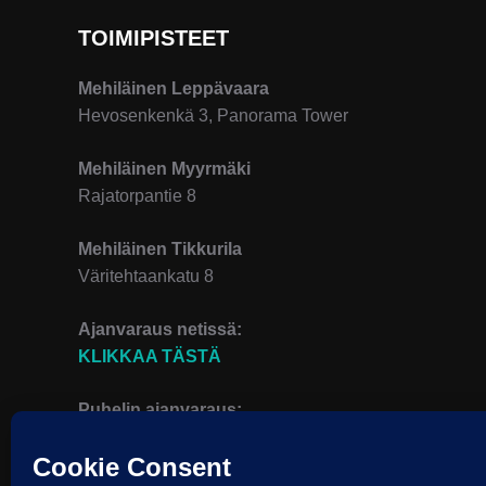
TOIMIPISTEET
Mehiläinen Leppävaara
Hevosenkenkä 3, Panorama Tower
Mehiläinen Myyrmäki
Rajatorpantie 8
Mehiläinen Tikkurila
Väritehtaankatu 8
Ajanvaraus netissä:
KLIKKAA TÄSTÄ
Puhelin ajanvaraus:
010 414 00