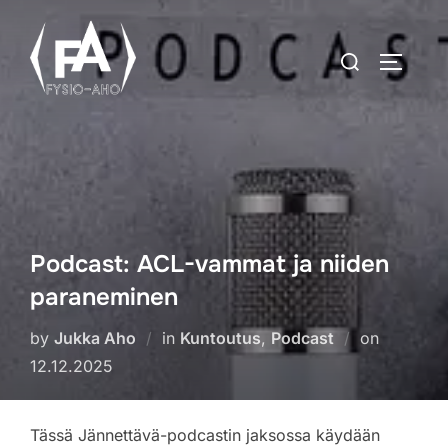
Skip
to
Search
TOGGLE
content
for:
Podcast: ACL-vammat ja niiden
paraneminen
Posted
by
Jukka Aho
in
Kuntoutus
,
Podcast
on
on
12.12.2025
Tässä Jännettävä-podcastin jaksossa käydään