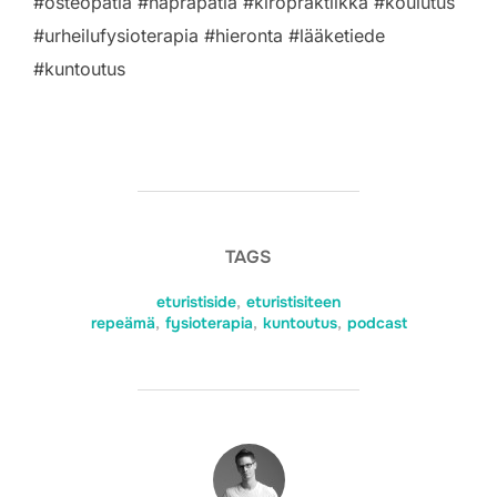
#osteopatia #naprapatia #kiropraktiikka #koulutus
#urheilufysioterapia #hieronta #lääketiede
#kuntoutus
TAGS
eturistiside
,
eturistisiteen
repeämä
,
fysioterapia
,
kuntoutus
,
podcast
POST AUTHOR