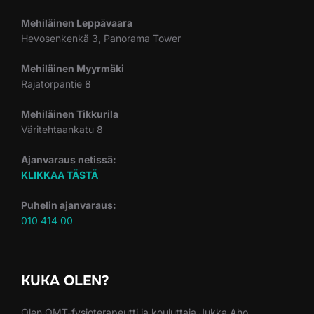
Mehiläinen Leppävaara
Hevosenkenkä 3, Panorama Tower
Mehiläinen Myyrmäki
Rajatorpantie 8
Mehiläinen Tikkurila
Väritehtaankatu 8
Ajanvaraus netissä:
KLIKKAA TÄSTÄ
Puhelin ajanvaraus:
010 414 00
KUKA OLEN?
Olen OMT-fysioterapeutti ja kouluttaja Jukka Aho.