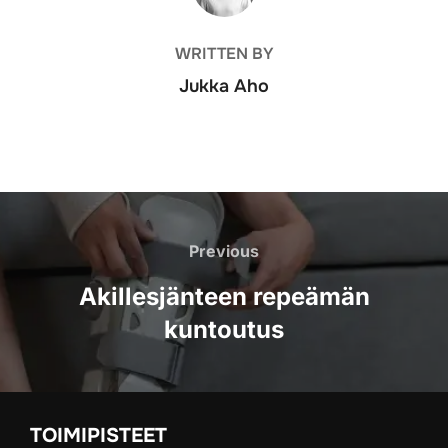
WRITTEN BY
Jukka Aho
Artikkelien
selaus
Previous
Previous
Akillesjänteen repeämän
kuntoutus
TOIMIPISTEET