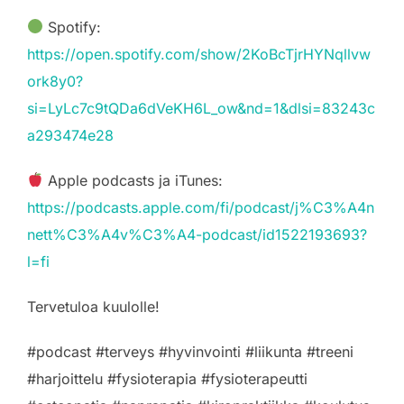
Spotify:
https://open.spotify.com/show/2KoBcTjrHYNqllvw
ork8y0?
si=LyLc7c9tQDa6dVeKH6L_ow&nd=1&dlsi=83243c
a293474e28
Apple podcasts ja iTunes:
https://podcasts.apple.com/fi/podcast/j%C3%A4n
nett%C3%A4v%C3%A4-podcast/id1522193693?
l=fi
Tervetuloa kuulolle!
#podcast #terveys #hyvinvointi #liikunta #treeni
#harjoittelu #fysioterapia #fysioterapeutti