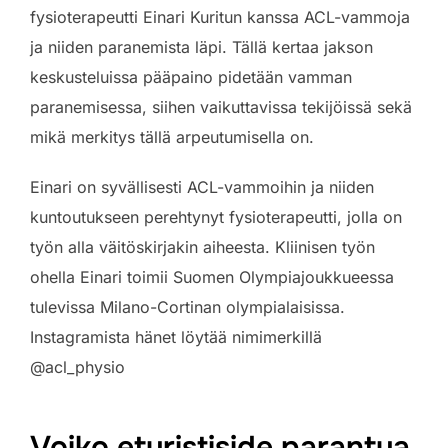
fysioterapeutti Einari Kuritun kanssa ACL-vammoja
ja niiden paranemista läpi. Tällä kertaa jakson
keskusteluissa pääpaino pidetään vamman
paranemisessa, siihen vaikuttavissa tekijöissä sekä
mikä merkitys tällä arpeutumisella on.
Einari on syvällisesti ACL-vammoihin ja niiden
kuntoutukseen perehtynyt fysioterapeutti, jolla on
työn alla väitöskirjakin aiheesta. Kliinisen työn
ohella Einari toimii Suomen Olympiajoukkueessa
tulevissa Milano-Cortinan olympialaisissa.
Instagramista hänet löytää nimimerkillä
@acl_physio
Voiko eturistiside parantua